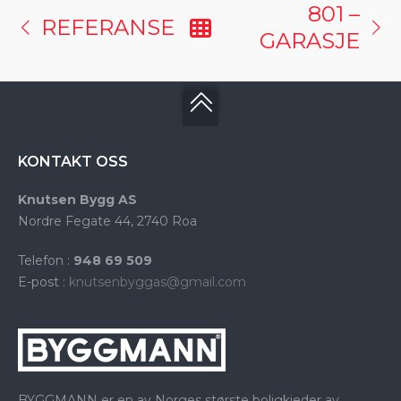
801 –
REFERANSE
GARASJE
KONTAKT OSS
Knutsen Bygg AS
Nordre Fegate 44, 2740 Roa
Telefon :
948 69 509
E-post :
knutsenbyggas@gmail.com
BYGGMANN er en av Norges største boligkjeder av