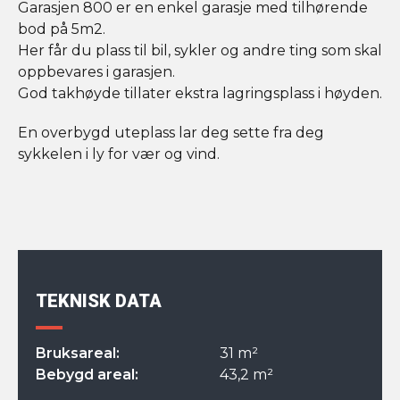
Garasjen 800 er en enkel garasje med tilhørende
bod på 5m2.
Her får du plass til bil, sykler og andre ting som skal
oppbevares i garasjen.
God takhøyde tillater ekstra lagringsplass i høyden.
En overbygd uteplass lar deg sette fra deg
sykkelen i ly for vær og vind.
TEKNISK DATA
Bruksareal:
31 m²
Bebygd areal:
43,2 m²