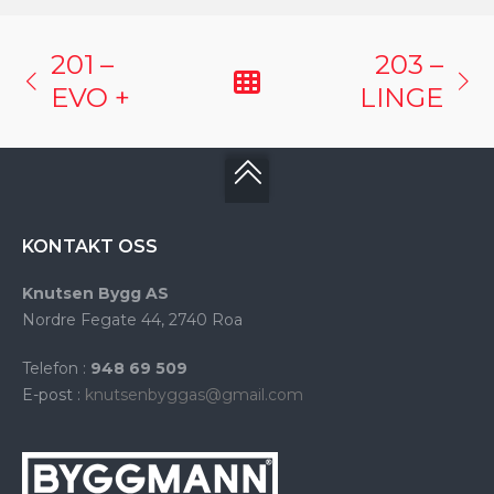
201 –
203 –
EVO +
LINGE
KONTAKT OSS
Knutsen Bygg AS
Nordre Fegate 44, 2740 Roa
Telefon :
948 69 509
E-post :
knutsenbyggas@gmail.com