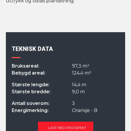
uttrykk og tidløs planløsning.
TEKNISK DATA
Bruksareal:
97,3 m²
Bebygd areal:
124,4 m²
Største lengde:
14,4 m
Største bredde:
9,0 m
Antall soverom:
3
Energimerking:
Oransje - B
LAST NED PROSPEKT