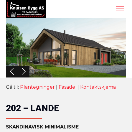
Gå til:
Plantegninger
|
Fasade
|
Kontaktskjema
202 – LANDE
SKANDINAVISK MINIMALISME