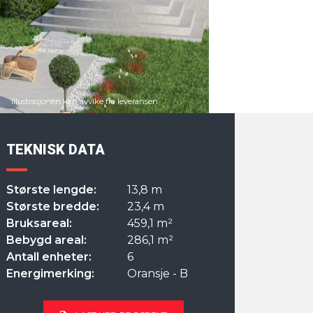
TEKNISK DATA
Største lengde:
13,8 m
Største bredde:
23,4 m
Bruksareal:
459,1 m²
Bebygd areal:
286,1 m²
Antall enheter:
6
Energimerking:
Oransje - B