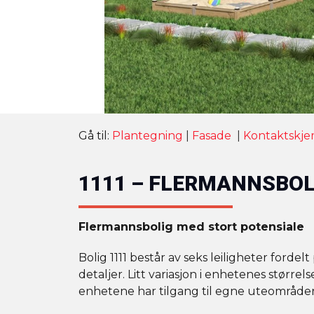
Gå til:
Plantegning
|
Fasade
|
Kontaktskj
1111 – FLERMANNSBOL
Flermannsbolig med stort potensiale
Bolig 1111 består av seks leiligheter forde
detaljer. Litt variasjon i enhetenes større
enhetene har tilgang til egne uteområder