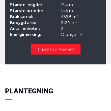
Største lengde:
15,4 m
Største bredde:
14,5 m
Bruksareal:
466,8 m²
Bebygd areal:
212,7 m²
Antall enheter:
2
Energimerking:
Oransje - B
LAST NED PROSPEKT
PLANTEGNING