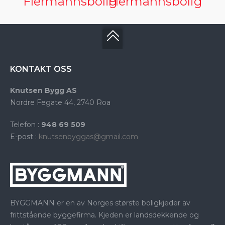
Flermannsbolig
Flermannsbolig
KONTAKT OSS
Knutsen Bygg AS
Nordre Fegate 44, 2740 Roa
Telefon :
948 69 509
E-post :
knutsenbyggas@gmail.com
BYGGMANN er en av Norges største boligkjeder av
frittstående byggefirma. Kjeden er landsdekkende og