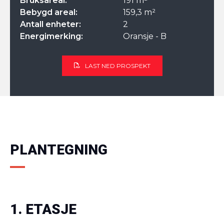
Bruksareal:
191 m²
Bebygd areal:
159,3 m²
Antall enheter:
2
Energimerking:
Oransje - B
LAST NED PROSPEKT
PLANTEGNING
1. ETASJE